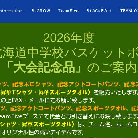
information
B-GROW
TeamFive
BLACKBALL
TEAM O
2026年度
 北海道中学校バスケット
「大会記念品」
のご案内
ャツ、記念ポロシャツ、記念アウトコートパンツ、記念
念昇華Tシャツ・昇華スポーツタオル〉
を販売いたします
の上FAX・メールにてお願い致します。
ャツ、記念アウトコートパンツ、記念スポーツタオル、記
amFiveブースにて代金とお引き替えにお渡し致します
Tシャツ・昇華スポーツタオル〉
は、
チーム名、ホームコ
オリジナル性の高いアイテムです。