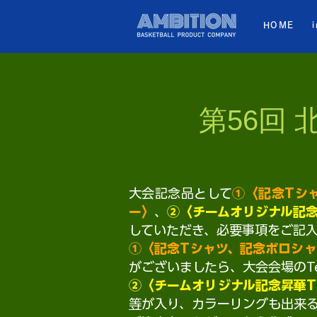
HOME
第56回
大会記念品として
①〈記念Tシ
ー〉
、
②〈チームオリジナル記
していただき、必要事項をご記入
①〈記念Tシャツ、記念ポロシ
がございましたら、大会会場のTe
②〈チームオリジナル記念昇華
等
が入り、カラーリングも出来る