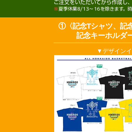
ご注文をいただいてから作成し
※
夏季休業8/13〜16を除きます
①〈記念Tシャツ、記
記念キーホルダ
▼デザインイ