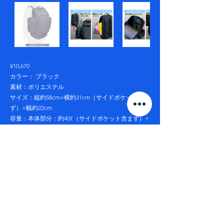
¥10,670
カラー： ブラック
素材：ポリエステル
サイズ：縦約58cm×横約31cm（サイドポケット含ま
ず）×幅約22cm
容量：本体部分：約40ℓ（サイドポケット含まず）+
サイドポケット部分：左右各約2ℓ
●BB BACKPACK 40+
サイドポケットは分離してボディバックに。バッド
付きの便利なスリーブ、開口部が大きいワイドオー
プン、下部のボールポケットなど、 細部に渡り完成
度の高いバックパック。チームオリジナルにも対応
します。
←
→