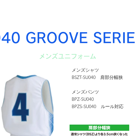
information
B-GROW
TeamFive
BLACKBALL
TEAM O
040 GROOVE SERIE
メンズユニフォーム
メンズシャツ
BSZT-SU040 肩部分幅狭
メンズパンツ
BPZ-SU040
BPZS-SU040 ルール対応