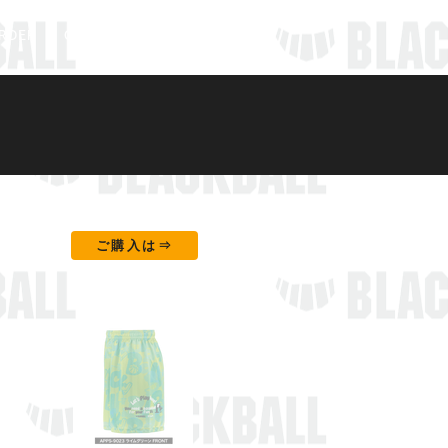
RDER
CATALOG
ONLINE SHOP
ご購入は⇒