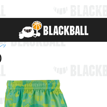
information
B-GROW
TeamFive
BLACKBALL
TEAM O
ンツ
0