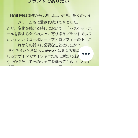
ブランドでありたい”
TeamFiveは誕生から30年以上が経ち、多くのケイ
ジャーたちに愛され続けてきました。
ただ、変化を続ける時代において、「バスケットボ
ールを愛する全ての人々に寄り添うブランドであり
たい」というコーポレートフィロソフィーの下、こ
れからの我々に必要なことはなにか？
そう考えたときにTeamFiveとは異なる視点から異
なるデザインでケイジャーたちに新たな提案は出来
ないか？そしてそのウェアを纏ってもらい、ともに
成長していけたなら……そんな思いが強くなる中、
2018年に「B-GROW」は誕生しました。
もしコートで、またはショップで、バスケットボー
ルに芽が生えたブランドロゴ〈ｂ-buｄ〉を見かけ
たなら、それはバスケットボールともに成長したい
という我々の思いが育ち続けているという証です。
B-GROWと出会った人々がバスケットボールととも
に成長し続けますよう願いを込めて
「GROWING WITH BASKETBALL」
COMPANY
CONTACT
SIZE CHART
MATERIAL