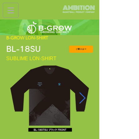
B-GROW LON-SHIRT
BL-18SU
ご購入は⇒
SUBLIME LON-SHIRT