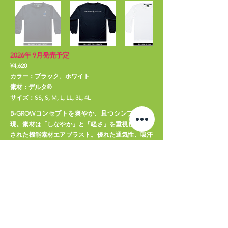
2026年 9月発売予定
¥4,620
カラー：ブラック、ホワイト
素材：デルタ®
サイズ：SS, S, M, L, LL, 3L, 4L
B-GROWコンセプトを爽やか、且つシンプルに表
現。素材は「しなやか」と「軽さ」を重視して設計
された機能素材エアブラスト。優れた通気性、吸汗
発散機能が寒い季節もベストなコンデションをキー
プ。
サイズチャート
デルタ®