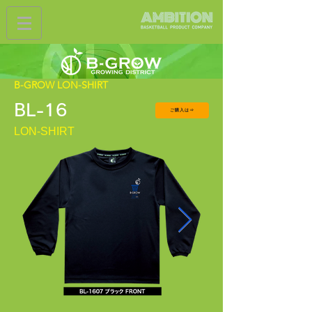
B-GROW LON-SHIRT
BL-16
ご購入は⇒
LON-SHIRT