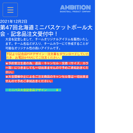
2021年12月2日
第47回北海道ミニバスケットボール大
会・記念品注文受付中！
大会を記念しまして、チームオリジナルアイテムを販売いたし
ます。チーム名などが入り、チームカラーにて作成することが
可能なオリジナル性の高いアイテムです。
下記より記念品PDFデザイン・注文書をダウンロードしていた
だき、お電話かFAXにてご注文ください。
★予約受注生産の為、返品・キャンセル・交換（サイズ、カラ
ー等）につきましても一切出来ませんので予めご承知おきくだ
さい。
★大会開催中止によるご注文商品のキャンセル等は一切出来ま
せんので予めご承知おきください。
　ミニバス大会記念品デザイン　　　⬇︎　