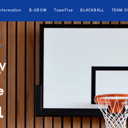
information
B-GROW
TeamFive
BLACKBALL
TEAM O
N
Y